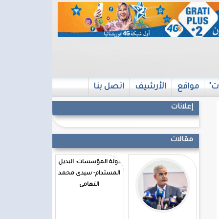
ت"
مواقع
الأرشيف
اتصل بنا
إعلانات
...
مقالات
دولة المؤسسات: البديل
المستدام- سيدى محمد
التهامى