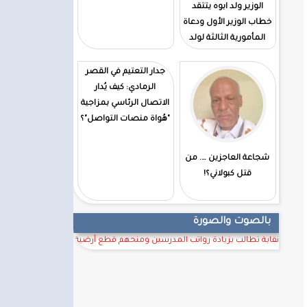
الوزير ولد ابوه يتتقد
خطاب الوزير الأول ودعاة
المأمورية الثالثة لولد
الغزوانى
جدار التعتيم في القصر
الرمادي: كيف يُدار
الاتصال الرئاسي بمزاجية
"هُواة منصات التواصل"؟
شجاعة العاجزين …. من
قتل كبولاني؟!
بالصوت والصورة
نقابة تطالب بزيادة رواتب المدرسين ومنحهم قطع أرضية