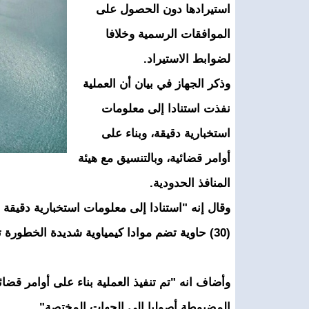
استيرادها دون الحصول على
الموافقات الرسمية وخلافا
لضوابط الاستيراد.​
وذكر الجهاز في بيان أن العملية
نفذت استنادا إلى معلومات
استخبارية دقيقة، وبناء على
أوامر قضائية، وبالتنسيق مع هيئة
المنافذ الحدودية.
وقال إنه "استنادا إلى معلومات استخبارية دقيق
(30) حاوية تضم موادا كيمياوية شديدة الخطورة تم استيرادها دون موافقات رسمية وخلافا لضوابط الاستيراد".
وأضاف انه "تم تنفيذ العملية بناء على أوامر قضائ
المضبوطة أصوليا إلى الجهات المختصة".