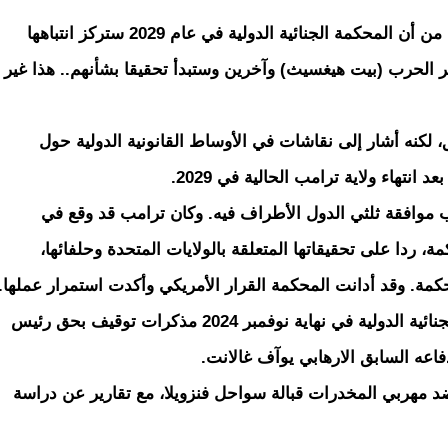
كما "رويترز"عن المصدر قوله: "هناك قلق متزايد من أن المحكمة الجنائية الدولية في عام 2029 ستركز انتباهها
الحرب (بيت هيغسيث) وآخرين وستبدأ تحقيقا بشأنهم.. هذا غير
لكنه أشار إلى نقاشات في الأوساط القانونية الدولية حول
انتهاء ولاية ترامب الحالية في 2029.
 موافقة ثلثي الدول الأطراف فيه. وكان ترامب قد وقع في
 ردا على تحقيقاتها المتعلقة بالولايات المتحدة وحلفائها،
ة. وقد أدانت المحكمة القرار الأمريكي وأكدت استمرار عملها.
وتأتي هذه الخطوة في وقت، أصدرت المحكمة الجنائية الدولية في نهاية نوفمبر 2024 مذكرات توقيف بحق رئيس
دفاعه السابق الارهابي يوآف غالانت.
ضد مهربي المخدرات قبالة سواحل فنزويلا، مع تقارير عن دراسة