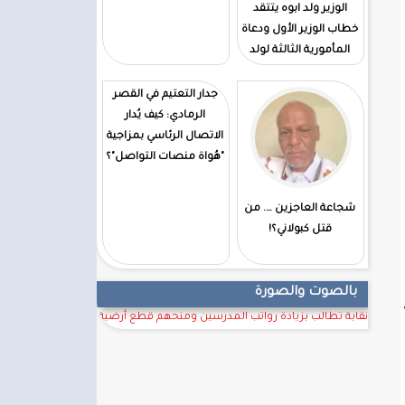
الوزير ولد ابوه يتتقد
خطاب الوزير الأول ودعاة
المأمورية الثالثة لولد
الغزوانى
جدار التعتيم في القصر
الرمادي: كيف يُدار
الاتصال الرئاسي بمزاجية
"هُواة منصات التواصل"؟
شجاعة العاجزين …. من
قتل كبولاني؟!
بالصوت والصورة
نقابة تطالب بزيادة رواتب المدرسين ومنحهم قطع أرضية