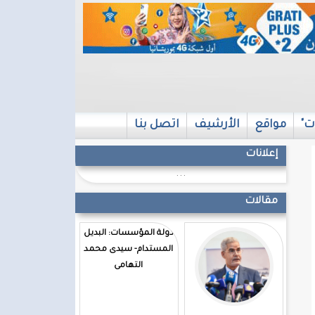
ت"
مواقع
الأرشيف
اتصل بنا
إعلانات
...
مقالات
دولة المؤسسات: البديل
المستدام- سيدى محمد
التهامى