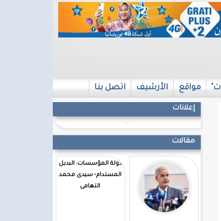
ت"
مواقع
الأرشيف
اتصل بنا
إعلانات
...
مقالات
دولة المؤسسات: البديل
المستدام- سيدى محمد
التهامى