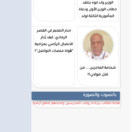
الوزير ولد ابوه يتتقد
خطاب الوزير الأول ودعاة
المأمورية الثالثة لولد
الغزوانى
جدار التعتيم في القصر
الرمادي: كيف يُدار
الاتصال الرئاسي بمزاجية
"هُواة منصات التواصل"؟
شجاعة العاجزين …. من
قتل كبولاني؟!
بالصوت والصورة
نقابة تطالب بزيادة رواتب المدرسين ومنحهم قطع أرضية