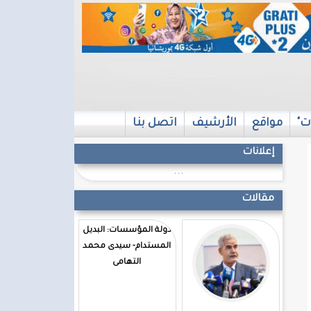
ت"
مواقع
الأرشيف
اتصل بنا
إعلانات
...
مقالات
دولة المؤسسات: البديل
المستدام- سيدى محمد
التهامى