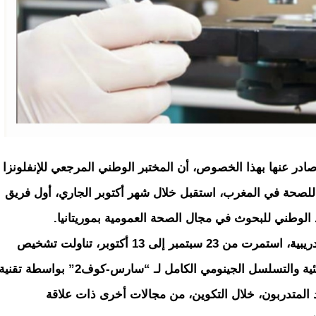
نة 2019؛ مبرزة، في بيان صادر عنها بهذا الخصوص، أن المختبر الوطني المرجعي للإنفلونزا
 للصحة في المغرب، استقبل خلال شهر أكتوبر الجاري، أول فريق
 الوطني للبحوث في مجال الصحة العمومية بموريتانيا.
واوضحت الوزارة، في بيانها، أنه تم تنظيم دورة تدريبية، استمرت من 23 سبتمبر إلى 13 أكتوبر، تناولت تشخيص
فيروس كورونا المستجد بواسطة البيولوجيا الجزيئية والتسلسل الجينومي الكامل لـ “سارس-كوف2” بواسطة تقني
د التسلسل (NGS)، كما استفاد المتدربون، خلال التكوين، من مجالات أخرى ذات علاقة