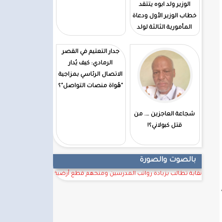
الوزير ولد ابوه يتتقد
خطاب الوزير الأول ودعاة
المأمورية الثالثة لولد
الغزوانى
جدار التعتيم في القصر
الرمادي: كيف يُدار
الاتصال الرئاسي بمزاجية
"هُواة منصات التواصل"؟
شجاعة العاجزين …. من
قتل كبولاني؟!
بالصوت والصورة
نقابة تطالب بزيادة رواتب المدرسين ومنحهم قطع أرضية
ة