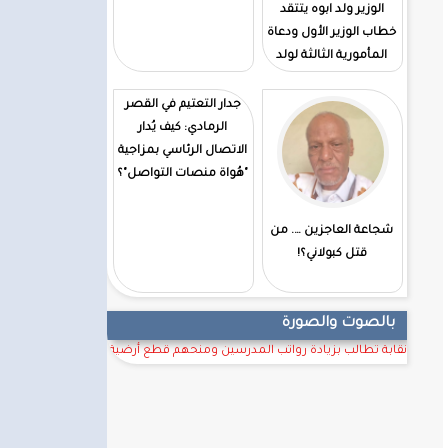
الوزير ولد ابوه يتتقد
خطاب الوزير الأول ودعاة
المأمورية الثالثة لولد
الغزوانى
جدار التعتيم في القصر
الرمادي: كيف يُدار
الاتصال الرئاسي بمزاجية
"هُواة منصات التواصل"؟
شجاعة العاجزين …. من
قتل كبولاني؟!
بالصوت والصورة
نقابة تطالب بزيادة رواتب المدرسين ومنحهم قطع أرضية