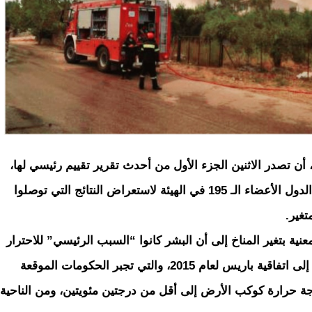
لتابعة للأمم المتحدة، أن تصدر الاثنين الجزء الأول من أحدث تقرير تقييم رئيسي لها،
بعدما اجتمع المئات من علماء المناخ بتكليف من الدول الأعضاء الـ 195 في الهيئة لاستعراض النتائج التي توصلوا
تغير.
ية المعنية بتغير المناخ إلى أن البشر كانوا “السبب الرئيسي” للاحترار
العالمي منذ الخمسينات، وحفزت نتائجها الوصول إلى اتفاقية باريس لعام 2015، والتي تجبر الحكومات الموقعة
رجة حرارة كوكب الأرض إلى أقل من درجتين مئويتين، ومن الناحية